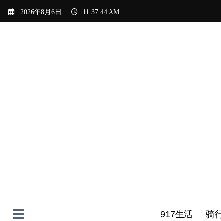
Skip
2026年8月6日
11:37:46 AM
to
content
917生活
骑