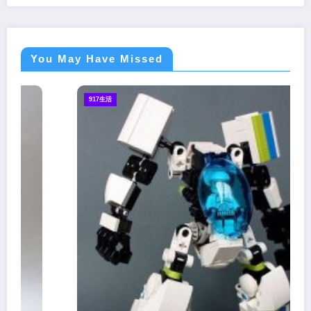
You May Have Missed
917生活